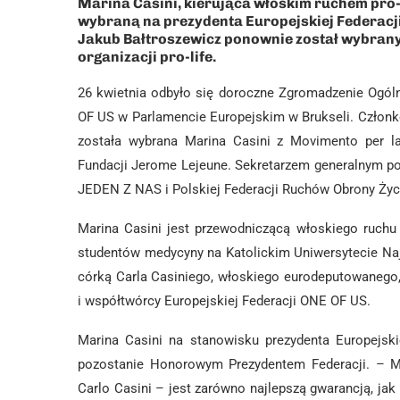
Marina Casini, kierująca włoskim ruchem pro-l
wybraną na prezydenta Europejskiej Federacji
Jakub Bałtroszewicz ponownie został wybrany
organizacji pro-life.
26 kwietnia odbyło się doroczne Zgromadzenie Ogóln
OF US w Parlamencie Europejskim w Brukseli. Członk
została wybrana Marina Casini z Movimento per la 
Fundacji Jerome Lejeune. Sekretarzem generalnym po
JEDEN Z NAS i Polskiej Federacji Ruchów Obrony Życ
Marina Casini jest przewodniczącą włoskiego ruchu 
studentów medycyny na Katolickim Uniwersytecie Najś
córką Carla Casiniego, włoskiego eurodeputowanego, i
i współtwórcy Europejskiej Federacji ONE OF US.
Marina Casini na stanowisku prezydenta Europejski
pozostanie Honorowym Prezydentem Federacji. – Mar
Carlo Casini – jest zarówno najlepszą gwarancją, ja