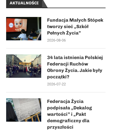
AKTUALNOŚCI
Fundacja Małych Stópek
tworzy sieć „Szkół
Pełnych Życia”
2026-08-06
34 lata istnienia Polskiej
Federacji Ruchów
Obrony Życia. Jakie były
początki?
2026-07-22
Federacja Życia
podpisała „Dekalog
wartości” i „Pakt
demograficzny dla
przyszłości