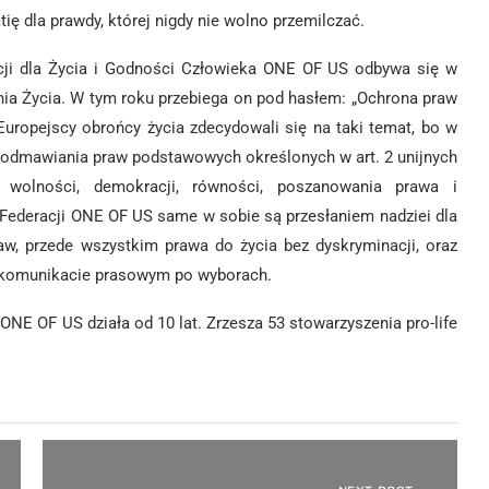
ię dla prawdy, której nigdy nie wolno przemilczać.
cji dla Życia i Godności Człowieka ONE OF US odbywa się w
ia Życia. W tym roku przebiega on pod hasłem: „Ochrona praw
ropejscy obrońcy życia zdecydowali się na taki temat, bo w
 odmawiania praw podstawowych określonych w art. 2 unijnych
, wolności, demokracji, równości, poszanowania prawa i
Federacji ONE OF US same w sobie są przesłaniem nadziei dla
w, przede wszystkim prawa do życia bez dyskryminacji, oraz
w komunikacie prasowym po wyborach.
ONE OF US działa od 10 lat. Zrzesza 53 stowarzyszenia pro-life