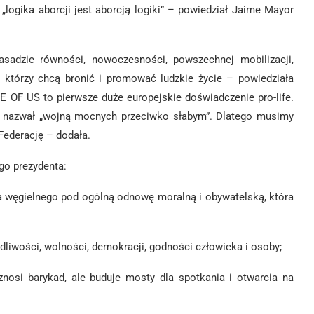
 „logika aborcji jest aborcją logiki” – powiedział Jaime Mayor
sadzie równości, nowoczesności, powszechnej mobilizacji,
h, którzy chcą bronić i promować ludzkie życie – powiedziała
E OF US to pierwsze duże europejskie doświadczenie pro-life.
 II nazwał „wojną mocnych przeciwko słabym”. Dlatego musimy
Federację – dodała.
go prezydenta:
ia węgielnego pod ogólną odnowę moralną i obywatelską, która
liwości, wolności, demokracji, godności człowieka i osoby;
znosi barykad, ale buduje mosty dla spotkania i otwarcia na