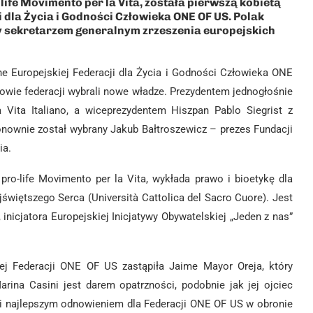
ife Movimento per la Vita, została pierwszą kobietą
 dla Życia i Godności Człowieka ONE OF US. Polak
 sekretarzem generalnym zrzeszenia europejskich
e Europejskiej Federacji dla Życia i Godności Człowieka ONE
owie federacji wybrali nowe władze. Prezydentem jednogłośnie
Vita Italiano, a wiceprezydentem Hiszpan Pablo Siegrist z
nownie został wybrany Jakub Bałtroszewicz – prezes Fundacji
ia.
pro-life Movimento per la Vita, wykłada prawo i bioetykę dla
więtszego Serca (Università Cattolica del Sacro Cuore). Jest
nicjatora Europejskiej Inicjatywy Obywatelskiej „Jeden z nas”
ej Federacji ONE OF US zastąpiła Jaime Mayor Oreja, który
ina Casini jest darem opatrzności, podobnie jak jej ojciec
k i najlepszym odnowieniem dla Federacji ONE OF US w obronie