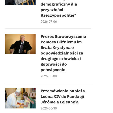
demograficzny dla
przyszłości
Rzeczypospolitej”
2026-07-06
Prezes Stowarzyszenia
Pomocy Bliźniemu im.
Brata Krystyna o
odpowiedzialności za
drugiego człowieka i
gotowości do
poświęcenia
2026-06-30
Przemówienia papieża
Leona XIV do Fundacji
Jérôme’a Lejeune’a
2026-06-30