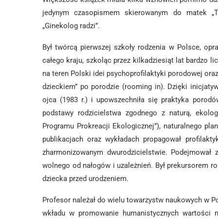
jedynym czasopismem skierowanym do matek „Twoj
„Ginekolog radzi”.
Był twórcą pierwszej szkoły rodzenia w Polsce, opr
całego kraju, szkoląc przez kilkadziesiąt lat bardzo 
na teren Polski idei psychoprofilaktyki porodowej oraz
dzieckiem” po porodzie (rooming in). Dzięki inicjaty
ojca (1983 r.) i upowszechniła się praktyka porod
podstawy rodzicielstwa zgodnego z naturą, ekolog
Programu Prokreacji Ekologicznej”), naturalnego pl
publikacjach oraz wykładach propagował profilakt
zharmonizowanym dwurodzicielstwie. Podejmował zag
wolnego od nałogów i uzależnień. Był prekursorem ro
dziecka przed urodzeniem.
Profesor należał do wielu towarzystw naukowych w Pols
wkładu w promowanie humanistycznych wartości na