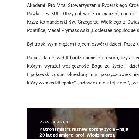
Akademii Pro Vita, Stowarzyszenia Rycerskiego Orde
Pawła II w KUL. Otrzymał wiele odznaczeń, nagród i
Krzyż Komandorski św. Grzegorza Wielkiego z Gwiaz
Pontifice, Medal Prymasowski „Ecclesiae populoque se
Był troskliwym mężem i ojcem czwórki dzieci. Przez 
Papież Jan Paweł II bardzo cenił Profesora, czytał 
którym wyrażał wdzięczność Bogu za życie i dzie
Fijałkowski został określony m.in. jako „człowiek nie
który wyprzedził epokę”, „człowiek nie z tej ziemi”, „w
PREVIOUS POST
Patron i mistrz ruchów obrony życia – mija
20 lat od śmierci prof. Włodzimierza