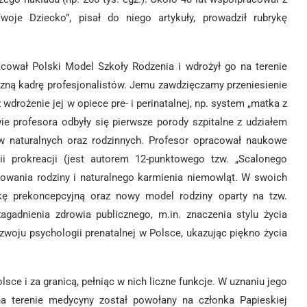
e Dziecko”, pisał do niego artykuły, prowadził rubrykę
acował Polski Model Szkoły Rodzenia i wdrożył go na terenie
liczną kadrę profesjonalistów. Jemu zawdzięczamy przeniesienie
 wdrożenie jej w opiece pre- i perinatalnej, np. system „matka z
wie profesora odbyły się pierwsze porody szpitalne z udziałem
ów naturalnych oraz rodzinnych. Profesor opracował naukowe
ii prokreacji (jest autorem 12-punktowego tzw. „Scalonego
anowania rodziny i naturalnego karmienia niemowląt. W swoich
ykę prekoncepcyjną oraz nowy model rodziny oparty na tzw.
adnienia zdrowia publicznego, m.in. znaczenia stylu życia
zwoju psychologii prenatalnej w Polsce, ukazując piękno życia
ce i za granicą, pełniąc w nich liczne funkcje. W uznaniu jego
 terenie medycyny został powołany na członka Papieskiej