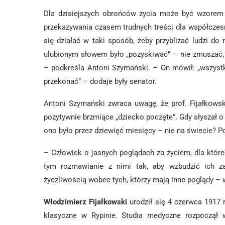
Dla dzisiejszych obrońców życia może być wzorem 
przekazywania czasem trudnych treści dla współczesn
się działać w taki sposób, żeby przybliżać ludzi do 
ulubionym słowem było „pozyskiwać” – nie zmuszać,
– podkreśla Antoni Szymański. – On mówił: „wszyst
przekonać” – dodaje były senator.
Antoni Szymański zwraca uwagę, że prof. Fijałkowsk
pozytywnie brzmiące „dziecko poczęte”. Gdy słyszał o t
ono było przez dziewięć miesięcy – nie na świecie? P
– Człowiek o jasnych poglądach za życiem, dla któr
tym rozmawianie z nimi tak, aby wzbudzić ich za
życzliwością wobec tych, którzy mają inne poglądy –
Włodzimierz Fijałkowski
urodził się 4 czerwca 1917 
klasyczne w Rypinie. Studia medyczne rozpoczął 