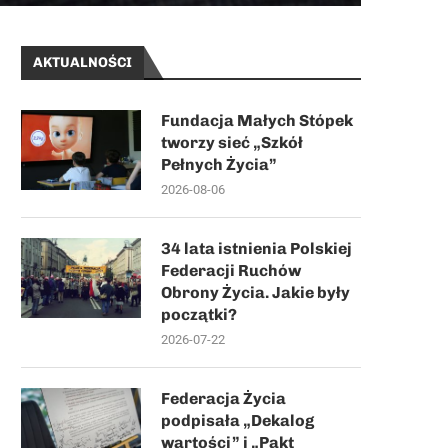
AKTUALNOŚCI
Fundacja Małych Stópek
tworzy sieć „Szkół
Pełnych Życia”
2026-08-06
34 lata istnienia Polskiej
Federacji Ruchów
Obrony Życia. Jakie były
początki?
2026-07-22
Federacja Życia
podpisała „Dekalog
wartości” i „Pakt