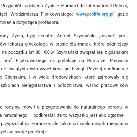
 Przyjaciół Ludzkiego Życia – Human Life International Polska,
ięci Włodzimierza Fijałkowskiego:
www.prolife.org.pl
, gdzie
omnienia dotyczące profesora.
ony Życia, były senator Antoni Szymański „poznał” prof.
łów lekarza ginekologa w prasie dla matek, które późniejszy
y na początku lat 80. XX w. Szymański związał się z gdańskim
ł prof. Fijałkowskiego na prelekcje na Pomorze. Pierwsze
 – świątynia była wypełniona po brzegi. Później spotkania z
ie Gdańskim, i w wielu środowiskach, które zajmowały się
szkołach pielęgniarstwa i położnictwa, wśród pracowników
ie rodziny, mówił o przygotowaniu do naturalnego porodu, w
a naturalnego – podkreślał, że to wszystko jest ekologiczne –
 przyjeżdżał na Pomorze, ale także do wielu innych miejsce w
wych za swoje prelekcje.