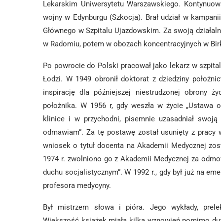
Lekarskim Uniwersytetu Warszawskiego. Kontynuow
wojny w Edynburgu (Szkocja). Brał udział w kampani
Głównego w Szpitalu Ujazdowskim. Za swoją działal
w Radomiu, potem w obozach koncentracyjnych w Birk
Po powrocie do Polski pracował jako lekarz w szpital
Łodzi. W 1949 obronił doktorat z dziedziny położn
inspirację dla późniejszej niestrudzonej obrony ż
położnika. W 1956 r, gdy weszła w życie „Ustawa o
klinice i w przychodni, pisemnie uzasadniał swoj
odmawiam”. Za tę postawę został usunięty z pracy w 
wniosek o tytuł docenta na Akademii Medycznej zos
1974 r. zwolniono go z Akademii Medycznej za odmo
duchu socjalistycznym”. W 1992 r., gdy był już na e
profesora medycyny.
Był mistrzem słowa i pióra. Jego wykłady, prele
Większość książek miała kilka wznowień pomimo duże