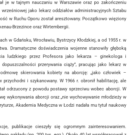
ał je w tajnym nauczaniu w Warszawie oraz po zakończeniu
i wrześniowej jako lekarz oddziałów administracyjnych Sztabu
ność w Ruchu Oporu został aresztowany. Początkowo więziony
enau-Brzezince oraz Wirtembergii.
ach w Gdańsku, Wrocławiu, Bystrzycy Kłodzkiej, a od 1955 r. w
ictwa. Dramatyczne doświadczenia wojenne stanowiły głęboką
ycia ludzkiego przez Profesora jako lekarza – ginekologa i
 dopuszczalności przerywania ciąży”, pracując jako lekarz w
ą odmowę skierowania kobiety na aborcję: „jako człowiek –
przychodni i szykanowany. W 1966 r. obronił habilitację, ale
tał odrzucony z powodu postawy sprzeciwu wobec aborcji. W
wę wykonywania aborcji oraz „nie wychowywanie młodzieży w
meryturze, Akademia Medyczna w Łodzi nadała mu tytuł naukowy
kcje, publikacje cieszyły się ogromnym zainteresowaniem.
go nakładu (np. 200 tys. egz.). Około 40 lat współpracował z