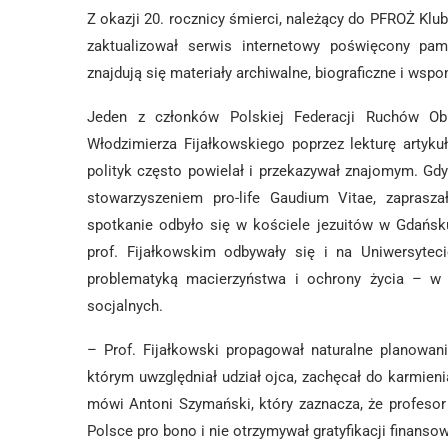
Z okazji 20. rocznicy śmierci, należący do PFROŻ Klub
zaktualizował serwis internetowy poświęcony pam
znajdują się materiały archiwalne, biograficzne i wsp
Jeden z członków Polskiej Federacji Ruchów Obr
Włodzimierza Fijałkowskiego poprzez lekturę artyku
polityk często powielał i przekazywał znajomym. Gd
stowarzyszeniem pro-life Gaudium Vitae, zaprasza
spotkanie odbyło się w kościele jezuitów w Gdańsku
prof. Fijałkowskim odbywały się i na Uniwersytec
problematyką macierzyństwa i ochrony życia – w 
socjalnych.
– Prof. Fijałkowski propagował naturalne planowan
którym uwzględniał udział ojca, zachęcał do karmieni
mówi Antoni Szymański, który zaznacza, że profesor
Polsce pro bono i nie otrzymywał gratyfikacji finanso