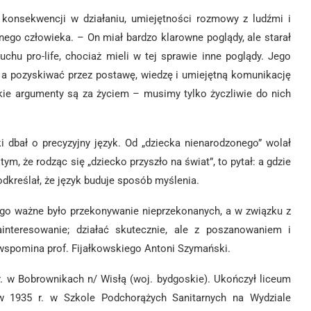
konsekwencji w działaniu, umiejętności rozmowy z ludźmi i
ego człowieka. – On miał bardzo klarowne poglądy, ale starał
ruchu pro-life, chociaż mieli w tej sprawie inne poglądy. Jego
 a pozyskiwać przez postawę, wiedzę i umiejętną komunikację
kie argumenty są za życiem – musimy tylko życzliwie do nich
i dbał o precyzyjny język. Od „dziecka nienarodzonego” wolał
ym, że rodząc się „dziecko przyszło na świat”, to pytał: a gdzie
odkreślał, że język buduje sposób myślenia.
ego ważne było przekonywanie nieprzekonanych, a w związku z
interesowanie; działać skutecznie, ale z poszanowaniem i
 wspomina prof. Fijałkowskiego Antoni Szymański.
r. w Bobrownikach n/ Wisłą (woj. bydgoskie). Ukończył liceum
w 1935 r. w Szkole Podchorążych Sanitarnych na Wydziale