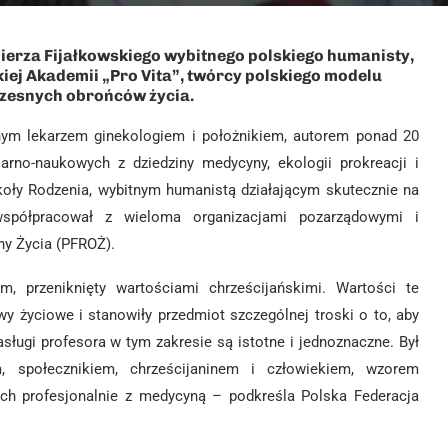
imierza Fijałkowskiego wybitnego polskiego humanisty,
iej Akademii „Pro Vita”, twórcy polskiego modelu
czesnych obrońców życia.
itnym lekarzem ginekologiem i położnikiem, autorem ponad 20
arno-naukowych z dziedziny medycyny, ekologii prokreacji i
koły Rodzenia, wybitnym humanistą działającym skutecznie na
 współpracował z wieloma organizacjami pozarządowymi i
ny Życia (PFROŻ).
 przeniknięty wartościami chrześcijańskimi. Wartości te
wy życiowe i stanowiły przedmiot szczególnej troski o to, aby
ługi profesora w tym zakresie są istotne i jednoznaczne. Był
, społecznikiem, chrześcijaninem i człowiekiem, wzorem
ch profesjonalnie z medycyną – podkreśla Polska Federacja