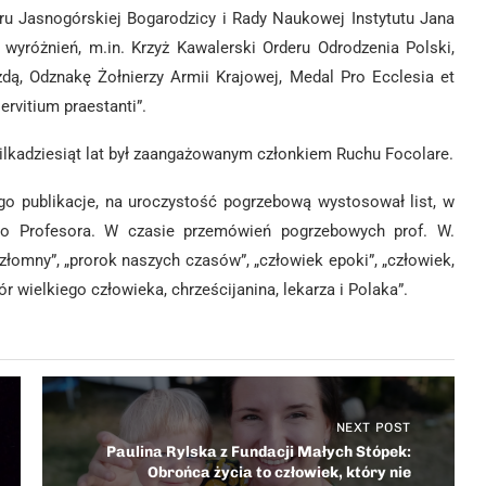
ru Jasnogórskiej Bogarodzicy i Rady Naukowej Instytutu Jana
 wyróżnień, m.in. Krzyż Kawalerski Orderu Odrodzenia Polski,
dą, Odznakę Żołnierzy Armii Krajowej, Medal Pro Ecclesia et
rvitium praestanti”.
kilkadziesiąt lat był zaangażowanym członkiem Ruchu Focolare.
jego publikacje, na uroczystość pogrzebową wystosował list, w
ło Profesora. W czasie przemówień pogrzebowych prof. W.
złomny”, „prorok naszych czasów”, „człowiek epoki”, „człowiek,
zór wielkiego człowieka, chrześcijanina, lekarza i Polaka”.
NEXT POST
Paulina Rylska z Fundacji Małych Stópek:
Obrońca życia to człowiek, który nie