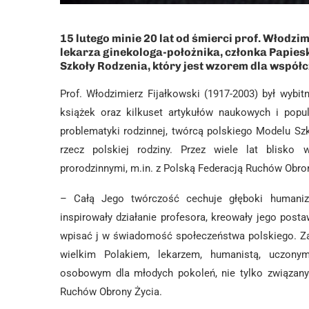
15 lutego minie 20 lat od śmierci prof. Włodz
lekarza ginekologa-położnika, członka Papiesk
Szkoły Rodzenia, który jest wzorem dla współ
Prof. Włodzimierz Fijałkowski (1917-2003) był wyb
książek oraz kilkuset artykułów naukowych i popul
problematyki rodzinnej, twórcą polskiego Modelu Sz
rzecz polskiej rodziny. Przez wiele lat blisko
prorodzinnymi, m.in. z Polską Federacją Ruchów Obro
– Całą Jego twórczość cechuje głęboki humanizm,
inspirowały działanie profesora, kreowały jego posta
wpisać j w świadomość społeczeństwa polskiego. Zas
wielkim Polakiem, lekarzem, humanistą, uczonym
osobowym dla młodych pokoleń, nie tylko związany
Ruchów Obrony Życia.