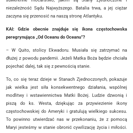
suwerenne mocarstwo, jakim są Stany Zjednoczone i
niezależność Sądu Najwyższego. Batalia trwa, a jej ciężar
zaczyna się przenosić na naszą stronę Atlantyku.
KAI: Gdzie obecnie znajduje się ikona częstochowska
peregrynująca „Od Oceanu do Oceanu”?
– W Quito, stolicy Ekwadoru. Musiała się zatrzymać na
dłużej z powodu pandemii. Jeżeli Matka Boża będzie chciała
pojechać dalej, tak się z pewnością stanie.
To, co się teraz dzieje w Stanach Zjednoczonych, pokazuje
jak wielka jest siła konsekwentnego działania, wspólnej
modlitwy i wstawiennictwa Matki Bożej. Ludzie dzwonią i
piszą do ks. Westa, dziękując za przywiezienie ikony
częstochowskiej do Ameryki i gratulują wielkiego sukcesu.
To powinno utwierdzać nas w przekonaniu, że z pomocą
Maryi jesteśmy w stanie obronić cywilizację życia i miłości.