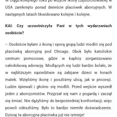
W ciągu kolejnego roku po wizycie ikony częstochowskiej w
USA zamknięto ponad dwieście placówek aborcyjnych. W
następnych latach likwidowano kolejne i kolejne.
KAI: Czy uczestniczyła Pani w tych wydarzeniach
osobiście?
– Osobiście byłam z ikoną i sporą grupą ludzi modlić się pod
placówką aborcyjną pod Chicago. Obok było katolickie
centrum pomocowe, gdzie w kaplicy zorganizowano
całodobową adorację. Modlących się ludzi bardzo bolało, że
w najbliższym sąsiedztwie są zabijane dzieci w łonach
matek. Wzięliśmy ikonę i poszliśmy ulicą, jak w procesji.
Ludzie śpiewali i głośno się modlili. Przed wejście wyszedł
jeden z aborcjonistów. Przyjrzał się nam z pogardą i zaczął
się śmiać. Nie dążyliśmy do bezpośredniej konfrontacji, więc
powoli odeszliśmy. Było to bardzo niemiłe doświadczenie.
Dzisiaj ta aborcyjna placówka już nie istnieje!