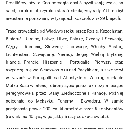
Prosiliśmy, aby to Ona pomogła ocalić cywilizację życia, bo
sami, pomimo olbrzymich starań, nie dajemy rady. Akt ten był
nieustannie ponawiany w tysiącach kościołów w 29 krajach.
Trasa prowadziła od Władywostoku przez Rosję, Kazachstan,
Białoruś, Ukrainę, Łotwę, Litwę, Polskę, Czechy i Słowację,
Węgry i Rumunię, Słowenię, Chorwację, Włochy, Austrię,
Lichtenstein, Szwajcarię, Niemcy, Belgię, Wielką Brytanię,
Irlandię, Francję, Hiszpanię i Portugalię. Pierwszy etap
rozpoczął się we Władywostoku nad Pacyfikiem, a zakończył
w Nazaré w Portugalii nad Atlantykiem. W drugim etapie
Matka Boża w intencji obrony życia przez rok i trzy miesiące
peregrynowała przez Stany Zjednoczone i Kanadę. Później
pojechała do Meksyku, Panamy i Ekwadoru. W sumie
przejechała prawie 200 tys. kilometrów przez 5 kontynentów
(równik ma 40 tys., więc jakby 5 razy dookoła świata).