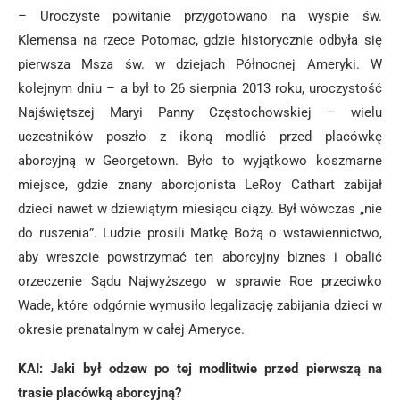
– Uroczyste powitanie przygotowano na wyspie św.
Klemensa na rzece Potomac, gdzie historycznie odbyła się
pierwsza Msza św. w dziejach Północnej Ameryki. W
kolejnym dniu – a był to 26 sierpnia 2013 roku, uroczystość
Najświętszej Maryi Panny Częstochowskiej – wielu
uczestników poszło z ikoną modlić przed placówkę
aborcyjną w Georgetown. Było to wyjątkowo koszmarne
miejsce, gdzie znany aborcjonista LeRoy Cathart zabijał
dzieci nawet w dziewiątym miesiącu ciąży. Był wówczas „nie
do ruszenia”. Ludzie prosili Matkę Bożą o wstawiennictwo,
aby wreszcie powstrzymać ten aborcyjny biznes i obalić
orzeczenie Sądu Najwyższego w sprawie Roe przeciwko
Wade, które odgórnie wymusiło legalizację zabijania dzieci w
okresie prenatalnym w całej Ameryce.
KAI: Jaki był odzew po tej modlitwie przed pierwszą na
trasie placówką aborcyjną?