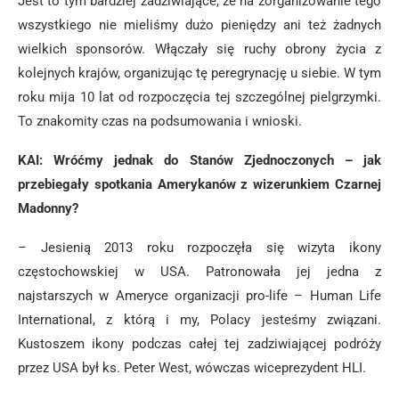
Jest to tym bardziej zadziwiające, że na zorganizowanie tego
wszystkiego nie mieliśmy dużo pieniędzy ani też żadnych
wielkich sponsorów. Włączały się ruchy obrony życia z
kolejnych krajów, organizując tę peregrynację u siebie. W tym
roku mija 10 lat od rozpoczęcia tej szczególnej pielgrzymki.
To znakomity czas na podsumowania i wnioski.
KAI: Wróćmy jednak do Stanów Zjednoczonych – jak
przebiegały spotkania Amerykanów z wizerunkiem Czarnej
Madonny?
– Jesienią 2013 roku rozpoczęła się wizyta ikony
częstochowskiej w USA. Patronowała jej jedna z
najstarszych w Ameryce organizacji pro-life – Human Life
International, z którą i my, Polacy jesteśmy związani.
Kustoszem ikony podczas całej tej zadziwiającej podróży
przez USA był ks. Peter West, wówczas wiceprezydent HLI.