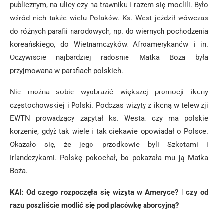
publicznym, na ulicy czy na trawniku i razem się modlili. Było
wśród nich także wielu Polaków. Ks. West jeździł wówczas
do różnych parafii narodowych, np. do wiernych pochodzenia
koreańskiego, do Wietnamczyków, Afroamerykanów i in.
Oczywiście najbardziej radośnie Matka Boża była
przyjmowana w parafiach polskich.
Nie można sobie wyobrazić większej promocji ikony
częstochowskiej i Polski. Podczas wizyty z ikoną w telewizji
EWTN prowadzący zapytał ks. Westa, czy ma polskie
korzenie, gdyż tak wiele i tak ciekawie opowiadał o Polsce.
Okazało się, że jego przodkowie byli Szkotami i
Irlandczykami. Polskę pokochał, bo pokazała mu ją Matka
Boża.
KAI: Od czego rozpoczęła się wizyta w Ameryce? I czy od
razu poszliście modlić się pod placówkę aborcyjną?