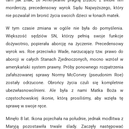
tam jak znak, że Amerykanie pragną zrzucić z siebie ten
morderczy, precedensowy wyrok Sądu Najwyższego, który
nie pozwalał im bronić życia swoich dzieci w łonach matek.
W tym czasie zmiana w ogóle nie była do pomyślenia.
Większość sędziów SN, którzy pełnią swoje funkcje
dożywotnio, popierała aborcję na życzenie. Precedensowy
wyrok ws. Roe przeciwko Wade, narzucający tzw. prawo do
aborcji w całych Stanach Zjednoczonych, mocno wzrósł w
amerykański system prawny. Próby ponownego rozpatrzenia
zafałszowanej sprawy Normy McCorvey (pseudonim Roe)
zostały odrzucone. Obrońcy życia czuli się kompletnie
ubezwłasnowolnieni. Ale była z nami Matka Boża w
częstochowskiej ikonie, którą prosiliśmy, aby wzięła tę
sprawę w swoje ręce.
Minęło 8 lat. Ikona pojechała na południe, jednak modlitwa z
Maryją pozostawiła trwale ślady. Zaczęły następować