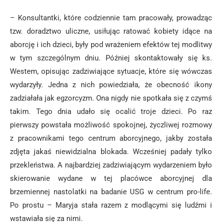
– Konsultantki, które codziennie tam pracowały, prowadząc
tzw. doradztwo uliczne, usiłując ratować kobiety idące na
aborcję i ich dzieci, były pod wrażeniem efektów tej modlitwy
w tym szczególnym dniu. Później skontaktowały się ks.
Westem, opisując zadziwiające sytuacje, które się wówczas
wydarzyły. Jedna z nich powiedziała, że obecność ikony
zadziałała jak egzorcyzm. Ona nigdy nie spotkała się z czymś
takim. Tego dnia udało się ocalić troje dzieci. Po raz
pierwszy powstała możliwość spokojnej, życzliwej rozmowy
z pracownikami tego centrum aborcyjnego, jakby została
zdjęta jakaś niewidzialna blokada. Wcześniej padały tylko
przekleństwa. A najbardziej zadziwiającym wydarzeniem było
skierowanie wydane w tej placówce aborcyjnej dla
brzemiennej nastolatki na badanie USG w centrum pro-life.
Po prostu – Maryja stała razem z modlącymi się ludźmi i
wstawiała się za nimi.