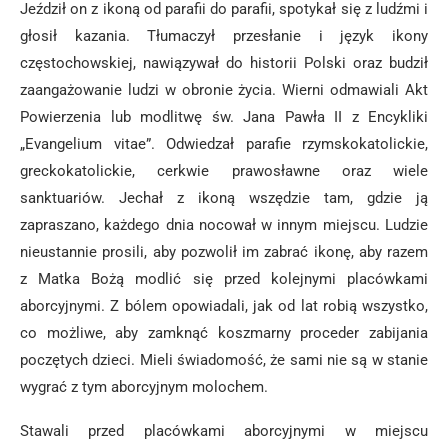
Jeździł on z ikoną od parafii do parafii, spotykał się z ludźmi i
głosił kazania. Tłumaczył przesłanie i język ikony
częstochowskiej, nawiązywał do historii Polski oraz budził
zaangażowanie ludzi w obronie życia. Wierni odmawiali Akt
Powierzenia lub modlitwę św. Jana Pawła II z Encykliki
„Evangelium vitae”. Odwiedzał parafie rzymskokatolickie,
greckokatolickie, cerkwie prawosławne oraz wiele
sanktuariów. Jechał z ikoną wszędzie tam, gdzie ją
zapraszano, każdego dnia nocował w innym miejscu. Ludzie
nieustannie prosili, aby pozwolił im zabrać ikonę, aby razem
z Matka Bożą modlić się przed kolejnymi placówkami
aborcyjnymi. Z bólem opowiadali, jak od lat robią wszystko,
co możliwe, aby zamknąć koszmarny proceder zabijania
poczętych dzieci. Mieli świadomość, że sami nie są w stanie
wygrać z tym aborcyjnym molochem.
Stawali przed placówkami aborcyjnymi w miejscu