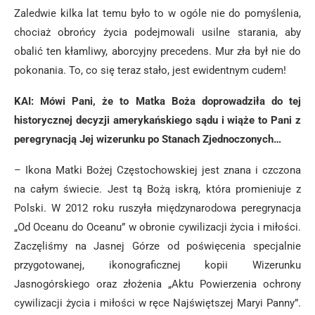
Zaledwie kilka lat temu było to w ogóle nie do pomyślenia,
chociaż obrońcy życia podejmowali usilne starania, aby
obalić ten kłamliwy, aborcyjny precedens. Mur zła był nie do
pokonania. To, co się teraz stało, jest ewidentnym cudem!
KAI: Mówi Pani, że to Matka Boża doprowadziła do tej
historycznej decyzji amerykańskiego sądu i wiąże to Pani z
peregrynacją Jej wizerunku po Stanach Zjednoczonych…
– Ikona Matki Bożej Częstochowskiej jest znana i czczona
na całym świecie. Jest tą Bożą iskrą, która promieniuje z
Polski. W 2012 roku ruszyła międzynarodowa peregrynacja
„Od Oceanu do Oceanu” w obronie cywilizacji życia i miłości.
Zaczęliśmy na Jasnej Górze od poświęcenia specjalnie
przygotowanej, ikonograficznej kopii Wizerunku
Jasnogórskiego oraz złożenia „Aktu Powierzenia ochrony
cywilizacji życia i miłości w ręce Najświętszej Maryi Panny”.