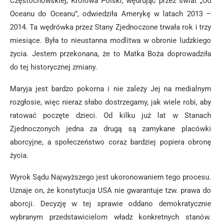
Częstochowskiej, Królowa Polski, wędrując przez świat „Od
Oceanu do Oceanu”, odwiedziła Amerykę w latach 2013 –
2014. Ta wędrówka przez Stany Zjednoczone trwała rok i trzy
miesiące. Była to nieustanna modlitwa w obronie ludzkiego
życia. Jestem przekonana, że to Matka Boża doprowadziła
do tej historycznej zmiany.
Maryja jest bardzo pokorna i nie zależy Jej na medialnym
rozgłosie, więc nieraz słabo dostrzegamy, jak wiele robi, aby
ratować poczęte dzieci. Od kilku już lat w Stanach
Zjednoczonych jedna za drugą są zamykane placówki
aborcyjne, a społeczeństwo coraz bardziej popiera obronę
życia.
Wyrok Sądu Najwyższego jest ukoronowaniem tego procesu.
Uznaje on, że konstytucja USA nie gwarantuje tzw. prawa do
aborcji. Decyzję w tej sprawie oddano demokratycznie
wybranym przedstawicielom władz konkretnych stanów.