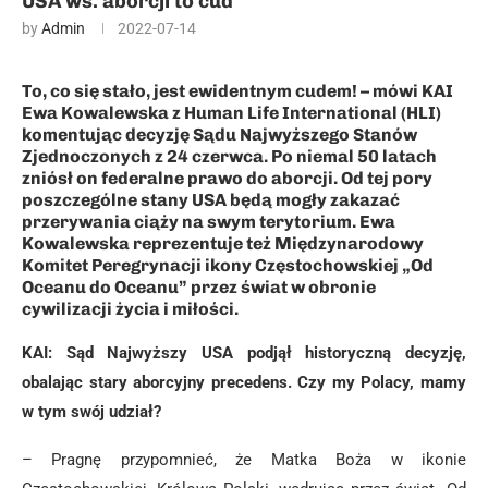
USA ws. aborcji to cud
by
Admin
2022-07-14
To, co się stało, jest ewidentnym cudem! – mówi KAI
Ewa Kowalewska z Human Life International (HLI)
komentując decyzję Sądu Najwyższego Stanów
Zjednoczonych z 24 czerwca. Po niemal 50 latach
zniósł on federalne prawo do aborcji. Od tej pory
poszczególne stany USA będą mogły zakazać
przerywania ciąży na swym terytorium. Ewa
Kowalewska reprezentuje też Międzynarodowy
Komitet Peregrynacji ikony Częstochowskiej „Od
Oceanu do Oceanu” przez świat w obronie
cywilizacji życia i miłości.
KAI: Sąd Najwyższy USA podjął historyczną decyzję,
obalając stary aborcyjny precedens. Czy my Polacy, mamy
w tym swój udział?
– Pragnę przypomnieć, że Matka Boża w ikonie