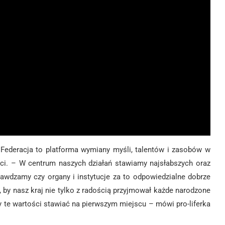
 Federacja to platforma wymiany myśli, talentów i zasobów w
rci. – W centrum naszych działań stawiamy najsłabszych oraz
rawdzamy czy organy i instytucje za to odpowiedzialne dobrze
o, by nasz kraj nie tylko z radością przyjmował każde narodzone
aby te wartości stawiać na pierwszym miejscu – mówi pro-liferka