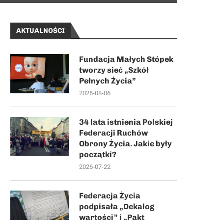
AKTUALNOŚCI
Fundacja Małych Stópek
tworzy sieć „Szkół
Pełnych Życia”
2026-08-06
34 lata istnienia Polskiej
Federacji Ruchów
Obrony Życia. Jakie były
początki?
2026-07-22
Federacja Życia
podpisała „Dekalog
wartości” i „Pakt