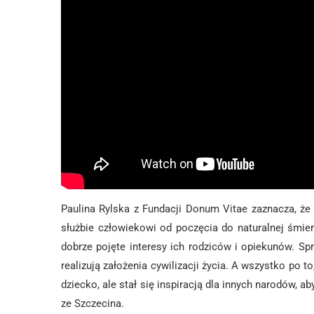
Paulina Rylska z Fundacji Donum Vitae zaznacza, że
służbie człowiekowi od poczęcia do naturalnej śmie
dobrze pojęte interesy ich rodziców i opiekunów. Sp
realizują założenia cywilizacji życia. A wszystko po t
dziecko, ale stał się inspiracją dla innych narodów, 
ze Szczecina.