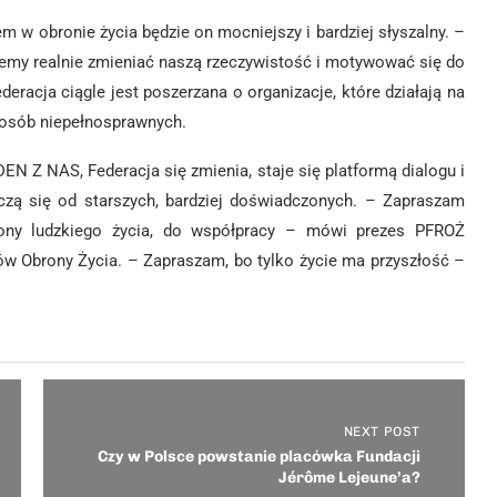
 w obronie życia będzie on mocniejszy i bardziej słyszalny. –
emy realnie zmieniać naszą rzeczywistość i motywować się do
deracja ciągle jest poszerzana o organizacje, które działają na
z osób niepełnosprawnych.
N Z NAS, Federacja się zmienia, staje się platformą dialogu i
 uczą się od starszych, bardziej doświadczonych. – Zapraszam
rony ludzkiego życia, do współpracy – mówi prezes PFROŻ
ów Obrony Życia. – Zapraszam, bo tylko życie ma przyszłość –
NEXT POST
Czy w Polsce powstanie placówka Fundacji
Jérôme Lejeune’a?