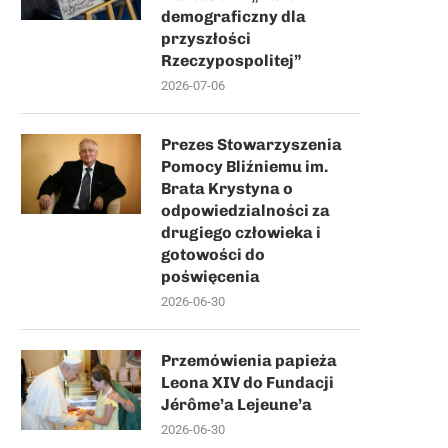
demograficzny dla
przyszłości
Rzeczypospolitej”
2026-07-06
Prezes Stowarzyszenia
Pomocy Bliźniemu im.
Brata Krystyna o
odpowiedzialności za
drugiego człowieka i
gotowości do
poświęcenia
2026-06-30
Przemówienia papieża
Leona XIV do Fundacji
Jérôme’a Lejeune’a
2026-06-30