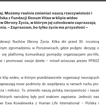
ej. Możemy realnie zmieniać naszą rzeczywistość i
ska z Fundacji Donum Vitae w klipie wideo
 Obrony Życia, w którym jej członkowie zapraszają
nia. – Zapraszam, bo tylko życie ma przyszłość –
deracji Ruchów Obrony Życia. Kilka dni przed 30. rocznicą
lnym zgromadzeniu w Porszewicach, gdzie podjęto decyzję o
 się platformą komunikacji pomiędzy organizacjami pro-life,
erać i promować swoje dzieła – mówił wówczas prezes PFROŻ
klip wideo, w którym przedstawiciele organizacji tworzących
 zapraszają nowe podmioty do współpracy w ramach ruchu pro-
cia i miłości. To zmieniło naszą polską rzeczywistość i nasze
, których narodziny były pod znakiem zapytania. Jedność nas
ówi Ewa Kowalewska z Human Life International – Polska i