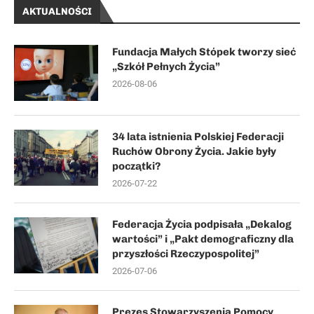
AKTUALNOŚCI
Fundacja Małych Stópek tworzy sieć
„Szkół Pełnych Życia”
2026-08-06
34 lata istnienia Polskiej Federacji
Ruchów Obrony Życia. Jakie były
początki?
2026-07-22
Federacja Życia podpisała „Dekalog
wartości” i „Pakt demograficzny dla
przyszłości Rzeczypospolitej”
2026-07-06
Prezes Stowarzyszenia Pomocy