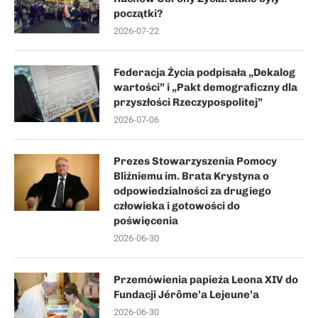
początki?
2026-07-22
Federacja Życia podpisała „Dekalog
wartości” i „Pakt demograficzny dla
przyszłości Rzeczypospolitej”
2026-07-06
Prezes Stowarzyszenia Pomocy
Bliźniemu im. Brata Krystyna o
odpowiedzialności za drugiego
człowieka i gotowości do
poświęcenia
2026-06-30
Przemówienia papieża Leona XIV do
Fundacji Jérôme’a Lejeune’a
2026-06-30