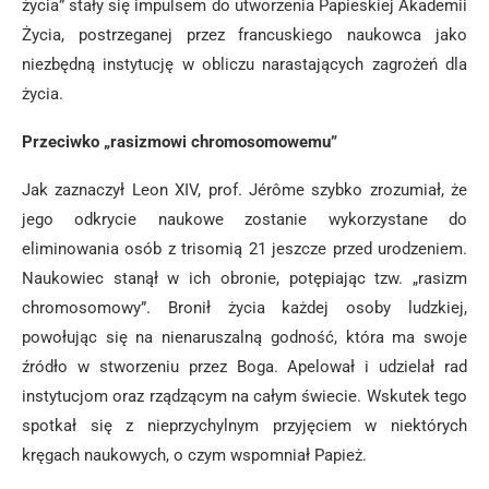
życia” stały się impulsem do utworzenia Papieskiej Akademii
Życia, postrzeganej przez francuskiego naukowca jako
niezbędną instytucję w obliczu narastających zagrożeń dla
życia.
Przeciwko „rasizmowi chromosomowemu”
Jak zaznaczył Leon XIV, prof. Jérôme szybko zrozumiał, że
jego odkrycie naukowe zostanie wykorzystane do
eliminowania osób z trisomią 21 jeszcze przed urodzeniem.
Naukowiec stanął w ich obronie, potępiając tzw. „rasizm
chromosomowy”. Bronił życia każdej osoby ludzkiej,
powołując się na nienaruszalną godność, która ma swoje
źródło w stworzeniu przez Boga. Apelował i udzielał rad
instytucjom oraz rządzącym na całym świecie. Wskutek tego
spotkał się z nieprzychylnym przyjęciem w niektórych
kręgach naukowych, o czym wspomniał Papież.