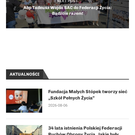
NEXT POST
Abp Tadeusz Wojda SAC do Federacji Życia:
Bądźcie razem!
AKTUALNOŚCI
Fundacja Małych Stópek tworzy sieć
„Szkół Pełnych Życia”
2026-08-06
34 lata istnienia Polskiej Federacji
Ruchów Obrony Życia. Jakie były