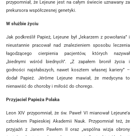
przypomniał, że Lejeune jest na całym świecie uznawany za
prekursora współczesnej genetyki.
W służbie życiu
Jak podkreślił Papież, Lejeune był „lekarzem z powołania” i
nieustannie pracował nad znalezieniem sposobu leczenia
łagodzącego cierpienia pacjentów, których nazywał
„biednymi wśród biednych”. „Z zapałem bronił życia i
godności najsłabszych, nawet kosztem własnej kariery” –
dodał Papież. Jérôme Lejeune mawiał, że medycyna to
nienawiść do choroby i miłość do chorego.
Przyjaciel Papieża Polaka
Leon XIV przypomniał, że św. Paweł VI mianował Lejeune’a
członkiem Papieskiej Akademii Nauk. Przypomniał też, że
przyjaźń z Janem Pawłem II oraz „wspólna wizja obrony