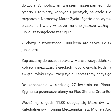
do życia. Symbolicznym wyrazem naszej pamięci i dum
rycerzy i żołnierzy; konnych i pieszych, na czele
rozpocznie Narodowy Marsz Życia. Będzie ona wyraz
przesłaniu i wiary w to, że ma ono jeszcze ważną r
jubileusz tysiąclecia zasługuje.
Z okazji historycznego 1000-lecia Królestwa Pols
jubileuszu.
Zapraszamy do uczestnictwa w Marszu wszystkich, któ
kobiety i mężczyzn. Świeckich i duchownych. Rodziny
święta Polski i cywilizacji życia. Zapraszamy na tysię
Do zobaczenia w niedzielę 27 kwietnia na Pl
Zygmunta przemaszerujemy na Plac Stefana Grota-Row
Wcześniej, o godz. 11.00 odbędą się Msze św. w Ba
Katedralnej św. Floriana Męczennika i św. Michała Arc