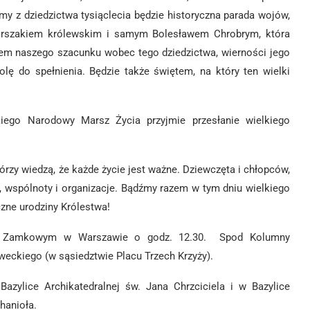
y z dziedzictwa tysiąclecia będzie historyczna parada wojów,
 z orszakiem królewskim i samym Bolesławem Chrobrym, która
em naszego szacunku wobec tego dziedzictwa, wierności jego
olę do spełnienia. Będzie także świętem, na który ten wielki
kiego Narodowy Marsz Życia przyjmie przesłanie wielkiego
rzy wiedzą, że każde życie jest ważne. Dziewczęta i chłopców,
, wspólnoty i organizacje. Bądźmy razem w tym dniu wielkiego
czne urodziny Królestwa!
acu Zamkowym w Warszawie o godz. 12.30. Spod Kolumny
eckiego (w sąsiedztwie Placu Trzech Krzyży).
zylice Archikatedralnej św. Jana Chrzciciela i w Bazylice
hanioła.