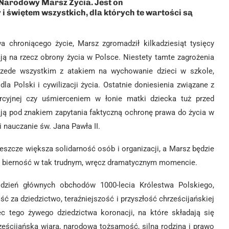
 Narodowy Marsz Życia. Jest on
 i świętem wszystkich, dla których te wartości są
a chroniącego życie, Marsz zgromadził kilkadziesiąt tysięcy
cją na rzecz obrony życia w Polsce. Niestety tamte zagrożenia
przede wszystkim z atakiem na wychowanie dzieci w szkole,
la Polski i cywilizacji życia. Ostatnie doniesienia związane z
cyjnej czy uśmierceniem w łonie matki dziecka tuż przed
ają pod znakiem zapytania faktyczną ochronę prawa do życia w
 nauczanie św. Jana Pawła II.
jeszcze większa solidarność osób i organizacji, a Marsz będzie
a bierność w tak trudnym, wręcz dramatycznym momencie.
zień głównych obchodów 1000-lecia Królestwa Polskiego,
 za dziedzictwo, teraźniejszość i przyszłość chrześcijańskiej
c tego żywego dziedzictwa koronacji, na które składają się
ześcijańska wiara, narodowa tożsamość, silna rodzina i prawo