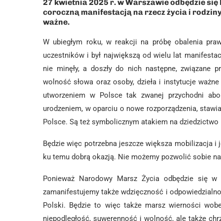
27 kwietnia 2025 r. w Warszawie odbędzie się
coroczną manifestacją na rzecz życia i rodziny
ważne.
W ubiegłym roku, w reakcji na próbę obalenia praw
uczestników i był największą od wielu lat manifesta
nie minęły, a doszły do nich następne, związane 
wolność słowa oraz osoby, dzieła i instytucje ważne d
utworzeniem w Polsce tak zwanej przychodni abor
urodzeniem, w oparciu o nowe rozporządzenia, stawi
Polsce. Są też symbolicznym atakiem na dziedzictwo i
Będzie więc potrzebna jeszcze większa mobilizacja i 
ku temu dobrą okazją. Nie możemy pozwolić sobie n
Ponieważ Narodowy Marsz Życia odbędzie się w d
zamanifestujemy także wdzięczność i odpowiedzialność
Polski. Będzie to więc także marsz wierności wobe
niepodległość, suwerenność i wolność, ale także chr