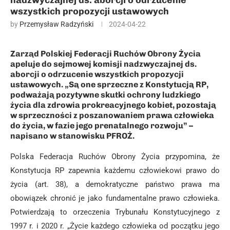
nadzwyczajnej ds. aborcji o odrzucenie
wszystkich propozycji ustawowych
by
Przemysław Radzyński
2024-04-22
Zarząd Polskiej Federacji Ruchów Obrony Życia
apeluje do sejmowej komisji nadzwyczajnej ds.
aborcji o odrzucenie wszystkich propozycji
ustawowych. „Są one sprzeczne z Konstytucją RP,
podważają pozytywne skutki ochrony ludzkiego
życia dla zdrowia prokreacyjnego kobiet, pozostają
w sprzeczności z poszanowaniem prawa człowieka
do życia, w fazie jego prenatalnego rozwoju” –
napisano w stanowisku PFROŻ.
Polska Federacja Ruchów Obrony Życia przypomina, że
Konstytucja RP zapewnia każdemu człowiekowi prawo do
życia (art. 38), a demokratyczne państwo prawa ma
obowiązek chronić je jako fundamentalne prawo człowieka.
Potwierdzają to orzeczenia Trybunału Konstytucyjnego z
1997 r. i 2020 r. „Życie każdego człowieka od początku jego