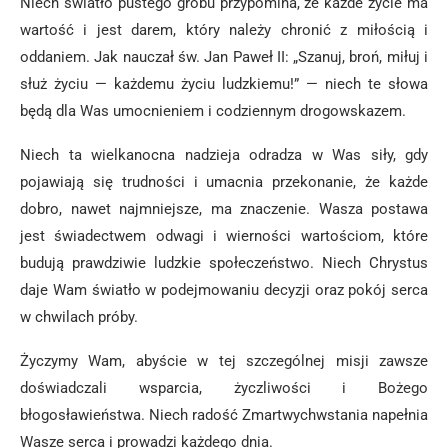
Niech światło pustego grobu przypomina, że każde życie ma
wartość i jest darem, który należy chronić z miłością i
oddaniem. Jak nauczał św. Jan Paweł II: „Szanuj, broń, miłuj i
służ życiu — każdemu życiu ludzkiemu!” — niech te słowa
będą dla Was umocnieniem i codziennym drogowskazem.
Niech ta wielkanocna nadzieja odradza w Was siły, gdy
pojawiają się trudności i umacnia przekonanie, że każde
dobro, nawet najmniejsze, ma znaczenie. Wasza postawa
jest świadectwem odwagi i wierności wartościom, które
budują prawdziwie ludzkie społeczeństwo. Niech Chrystus
daje Wam światło w podejmowaniu decyzji oraz pokój serca
w chwilach próby.
Życzymy Wam, abyście w tej szczególnej misji zawsze
doświadczali wsparcia, życzliwości i Bożego
błogosławieństwa. Niech radość Zmartwychwstania napełnia
Wasze serca i prowadzi każdego dnia.