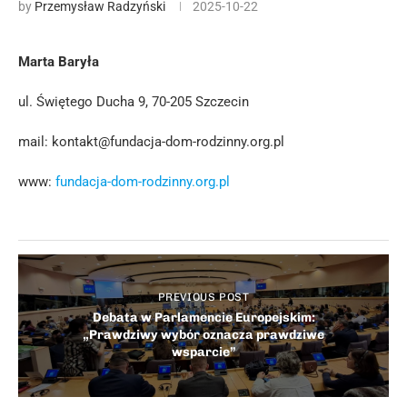
by
Przemysław Radzyński
2025-10-22
Marta Baryła
ul. Świętego Ducha 9, 70-205 Szczecin
mail:
kontakt@fundacja-dom-rodzinny.org.pl
www:
fundacja-dom-rodzinny.org.pl
PREVIOUS POST
Debata w Parlamencie Europejskim:
„Prawdziwy wybór oznacza prawdziwe
wsparcie”