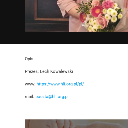
Opis
Prezes: Lech Kowalewski
www:
https://www.hli.org.pl/pl/
mail:
poczta@hli.org.pl