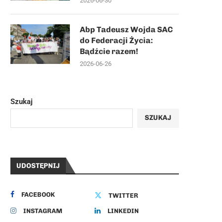
2026-06-30
Abp Tadeusz Wojda SAC
do Federacji Życia:
Bądźcie razem!
2026-06-26
Szukaj
SZUKAJ
UDOSTĘPNIJ
FACEBOOK
TWITTER
INSTAGRAM
LINKEDIN