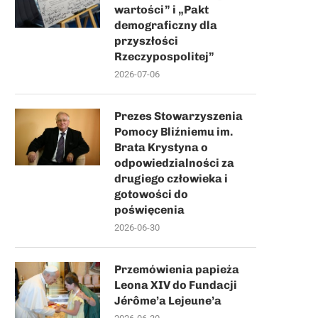
wartości” i „Pakt
demograficzny dla
przyszłości
Rzeczypospolitej”
2026-07-06
Prezes Stowarzyszenia
Pomocy Bliźniemu im.
Brata Krystyna o
odpowiedzialności za
drugiego człowieka i
gotowości do
poświęcenia
2026-06-30
Przemówienia papieża
Leona XIV do Fundacji
Jérôme’a Lejeune’a