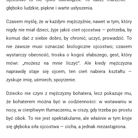
głęboko ludzkie, piękne i warte usłyszenia.
Czasem myślę, że w każdym mężczyźnie, nawet w tym, który
nigdy nie miał dzieci, żyje jakiś cień ojcostwa — potrzeba, by
komuś dać z siebie dobro, by chronić, uczyć, prowadzić. To
nie zawsze musi oznaczać biologiczne ojcostwo; czasem
wystarczy obecność, troska o kogoś słabszego, gest, który
mówi: „możesz na mnie liczyć”. Ale kiedy mężczyzna
naprawdę staje się ojcem, ten cień nabiera kształtu —
zyskuje imię, uśmiech, spojrzenie.
Dziecko nie czyni z mężczyzny bohatera, lecz pokazuje mu,
że bohaterem można być w codzienności: w wstawaniu w
nocy, w cierpliwym tłumaczeniu, w ciszy, gdy trzeba po prostu
być obok. To nie jest spektakularne, ale właśnie w tym kryje
się głęboka siła ojcostwa — cicha, a jednak niezastąpiona.