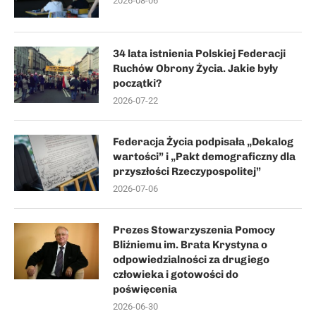
2026-08-06
34 lata istnienia Polskiej Federacji
Ruchów Obrony Życia. Jakie były
początki?
2026-07-22
Federacja Życia podpisała „Dekalog
wartości” i „Pakt demograficzny dla
przyszłości Rzeczypospolitej”
2026-07-06
Prezes Stowarzyszenia Pomocy
Bliźniemu im. Brata Krystyna o
odpowiedzialności za drugiego
człowieka i gotowości do
poświęcenia
2026-06-30