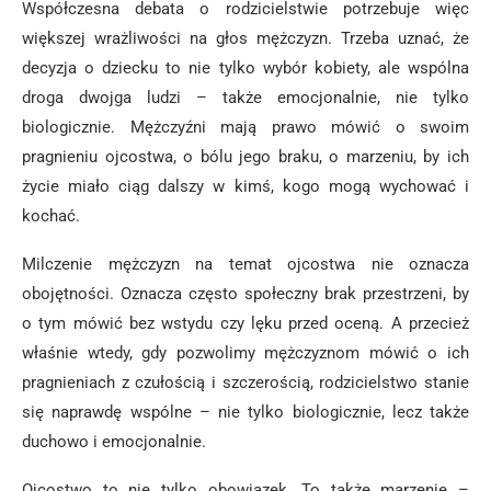
Współczesna debata o rodzicielstwie potrzebuje więc
większej wrażliwości na głos mężczyzn. Trzeba uznać, że
decyzja o dziecku to nie tylko wybór kobiety, ale wspólna
droga dwojga ludzi – także emocjonalnie, nie tylko
biologicznie. Mężczyźni mają prawo mówić o swoim
pragnieniu ojcostwa, o bólu jego braku, o marzeniu, by ich
życie miało ciąg dalszy w kimś, kogo mogą wychować i
kochać.
Milczenie mężczyzn na temat ojcostwa nie oznacza
obojętności. Oznacza często społeczny brak przestrzeni, by
o tym mówić bez wstydu czy lęku przed oceną. A przecież
właśnie wtedy, gdy pozwolimy mężczyznom mówić o ich
pragnieniach z czułością i szczerością, rodzicielstwo stanie
się naprawdę wspólne – nie tylko biologicznie, lecz także
duchowo i emocjonalnie.
Ojcostwo to nie tylko obowiązek. To także marzenie –