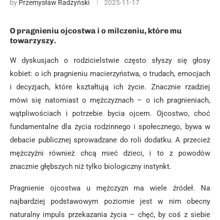
by
Przemysław Radzyński
2025-11-17
O pragnieniu ojcostwa i o milczeniu, które mu
towarzyszy.
W dyskusjach o rodzicielstwie często słyszy się głosy
kobiet: o ich pragnieniu macierzyństwa, o trudach, emocjach
i decyzjach, które kształtują ich życie. Znacznie rzadziej
mówi się natomiast o mężczyznach – o ich pragnieniach,
wątpliwościach i potrzebie bycia ojcem. Ojcostwo, choć
fundamentalne dla życia rodzinnego i społecznego, bywa w
debacie publicznej sprowadzane do roli dodatku. A przecież
mężczyźni również chcą mieć dzieci, i to z powodów
znacznie głębszych niż tylko biologiczny instynkt.
Pragnienie ojcostwa u mężczyzn ma wiele źródeł. Na
najbardziej podstawowym poziomie jest w nim obecny
naturalny impuls przekazania życia – chęć, by coś z siebie