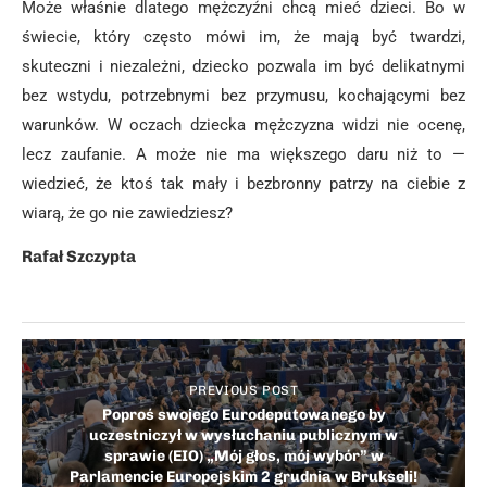
Może właśnie dlatego mężczyźni chcą mieć dzieci. Bo w
świecie, który często mówi im, że mają być twardzi,
skuteczni i niezależni, dziecko pozwala im być delikatnymi
bez wstydu, potrzebnymi bez przymusu, kochającymi bez
warunków. W oczach dziecka mężczyzna widzi nie ocenę,
lecz zaufanie. A może nie ma większego daru niż to —
wiedzieć, że ktoś tak mały i bezbronny patrzy na ciebie z
wiarą, że go nie zawiedziesz?
Rafał Szczypta
PREVIOUS POST
Poproś swojego Eurodeputowanego by
uczestniczył w wysłuchaniu publicznym w
sprawie (EIO) „Mój głos, mój wybór” w
Parlamencie Europejskim 2 grudnia w Brukseli!