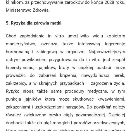
klinikom, za przechowywanie zarodków do końca 2028 roku,
Ministerstwo Zdrowia.
5. Ryzyka dla zdrowia matki
Choć zapłodnienie in vitro umożliwiło wielu kobietom
macierzyństwo, oznacza także intensywną ingerencję
hormonalną i zabiegową w organizm. Najpoważniejszym
ostrym powikłaniem przygotowania do in vitro jest zespół
hiperstymulacji jajników, który w ciężkiej postaci może
prowadzić do zaburzeń krążenia, niewydolności nerek,
zakrzepicy, a w skrajnych przypadkach – zagrożenia życia.
Ryzyko niosą także same procedury medyczne, w tym
punkcja jajników, która może skutkować krwawieniami,
zakażeniami i uszkodzeniami narządów. Do powikłań należy
również zwiększone ryzyko ciąży pozamacicznej. Częściej
dochodzi także do ciąż mnogich i porodów przedwczesnych,
które same w sobie niosą większe ryzyko powikłań zarówno