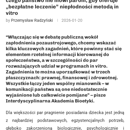
czego państwo nie mówi parom, gdy oferuje
„bezpłatne leczenie” niepłodności metodą in
vitro
by
Przemysław Radzyński
2026-01-20
“Włączając się w debatę publiczną wokół
zapłodnienia pozaustrojowego, chcemy wskazać
kilka kluczowych zagadnień, które powinny stać się
elementem rzetelnej informacji kierowanej do
społeczeństwa, a w szczególności do par
rozważających udział w programach in vitro.
Zagadnienia te można uporządkować w trzech
płaszczyznach: prawnej, finansowej i zdrowotnej.
Wszystkie łączy jeden wspólny mianownik – w
komunikacji państwa są one niedostatecznie
wyjaśnione lub całkowicie pomijane” – pisze
Interdyscyplinarna Akademia Bioetyki.
Dla większości par pragnienie posiadania dziecka jest jedną
z najbardziej podstawowych, egzystencjalnych potrzeb,
głęboko zakorzenioną biologicznie, psychologicznie i