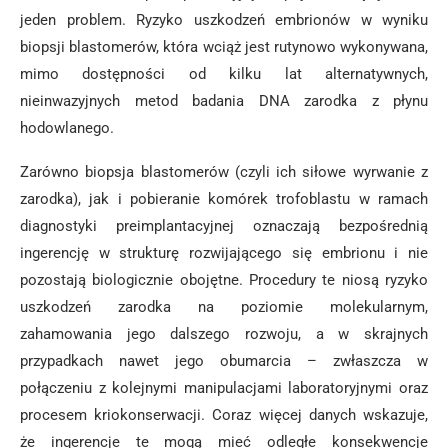
jeden problem. Ryzyko uszkodzeń embrionów w wyniku
biopsji blastomerów, która wciąż jest rutynowo wykonywana,
mimo dostępności od kilku lat alternatywnych,
nieinwazyjnych metod badania DNA zarodka z płynu
hodowlanego.
Zarówno biopsja blastomerów (czyli ich siłowe wyrwanie z
zarodka), jak i pobieranie komórek trofoblastu w ramach
diagnostyki preimplantacyjnej oznaczają bezpośrednią
ingerencję w strukturę rozwijającego się embrionu i nie
pozostają biologicznie obojętne. Procedury te niosą ryzyko
uszkodzeń zarodka na poziomie molekularnym,
zahamowania jego dalszego rozwoju, a w skrajnych
przypadkach nawet jego obumarcia – zwłaszcza w
połączeniu z kolejnymi manipulacjami laboratoryjnymi oraz
procesem kriokonserwacji. Coraz więcej danych wskazuje,
że ingerencje te mogą mieć odległe konsekwencje