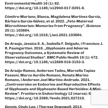
Environmental Health 16 (1): 82.
https://doi.org/10.1186/s12940-017-0291-8.
Cómitre-Mariano, Blanca, Magdalena Martínez-García,
Bárbara García-Gálvez, et al. 2022. „Feto-Maternal
Microchimerism: Memories from Pregnancy”. iScience
25 (1): 103664.
https://doi.org/10.1016/j.isci.2021.103664.
De Araujo, Jessica S. A., Isabella F. Delgado, i Francisco J.
R. Paumgartten. 2016. „Glyphosate and Adverse
Pregnancy Outcomes, a Systematic Review of
Observational Studies”. BMC Public Health 16 (1): 472.
https://doi.org/10.1186/s12889-016-3153-3.
De Araújo-Ramos, Anderson Tadeu, Marcella Tapias
Passoni, Marco Aurélio Romano, Renata Marino
Romano, i Anderson Joel Martino-Andrade. 2021.
„Controversies on Endocrine and Reproductive Effects
of Glyphosate and Glyphosate-Based Herbicides: A Mini-
Review”. Frontiers in Endocrinology 12 (marca): 627210.
https://doi.org/10.3389/fendo.2021.627210.
Dennis, Cindy-Lee, i Therese Dowswell. 2013.