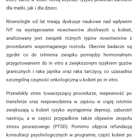
dla matki, jak i dla dzieci.
Równolegle od lat trwają dyskusje naukowe nad wpływem
IVF na występowanie nowotworów złośliwych u kobiet,
analizowany jest związek różnych typów nowotworów z
procedurami wspomaganego rozrodu. Obecnie badacze są
zgodni co do istnienia związku pomiędzy hormonalnym
przygotowaniem do in vitro a zwiększonym ryzykiem guzów
granicznych i raka jajnika oraz raka tarczycy, co uzasadnia
szczególną czujność onkologiczną u kobiet po in vitro.
Przewlekły stres towarzyszący procedurze, niepewność po
transferze oraz niepowodzenia w zajściu w ciążę istotnie
zwiększają u kobiet ryzyko wystąpienia depresji, zaburzeń
nastroju, a w części przypadków także objawów zespołu
stresu pourazowego (PTSD). Pomimo objęcia refundacją
konsultacji psychologicznych w programie, część kobiet po