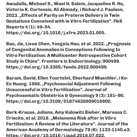
Awadalla, Michael S., Wael H. Salem, Jacqueline R. Ho,
Victoria K. Cortessis, Ali Ahmady, i Richard J. Paulson.
2023. „Effects of Parity on Preterm Delivery in Twin
Gestations Conceived with in Vitro Fertilization”. F&S
Reports 4 (1): 49–54.
https://doi.org/10.1016/j.xfre.2023.01.005.
Bao, Jie, Lixue Chen, Yongxiu Hao, et al. 2022. „Prognosis
of Congenital Anomalies in Conceptions Following In
Vitro Fertilization: A Multicenter Retrospective Cohort
Study in China”. Frontiers in Endocrinology: 900499.
https://doi.org/10.3389/fendo.2022.900499.
Baram, David, Ellen Tourtelot, Eberhard Muechler, i Ko-
En Huang. 1988. „Psychosocial Adjustment Following
Unsuccessful in Vitro Fertilization”. Journal of
Psychosomatic Obstetrics & Gynecology 9 (3): 181–90.
https://doi.org/10.3109/01674828809016800.
Berk-Krauss, Juliana, Amy Kalowitz Bieber, Maressa C.
Criscito, et al. 2018. „Melanoma Risk after in Vitro
Fertilization: A Review of the Literature”. Journal of the
American Academy of Dermatology 79 (6): 1133-1140.e3.
https://doi.org/10.1016/j.jaad.2018.07.022.