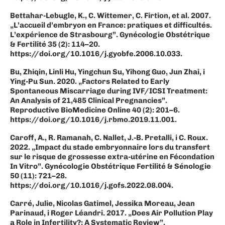
Bettahar-Lebugle, K., C. Wittemer, C. Firtion, et al. 2007.
„L’accueil d’embryon en France: pratiques et difficultés.
L’expérience de Strasbourg”. Gynécologie Obstétrique
& Fertilité 35 (2): 114–20.
https://doi.org/10.1016/j.gyobfe.2006.10.033.
Bu, Zhiqin, Linli Hu, Yingchun Su, Yihong Guo, Jun Zhai, i
Ying-Pu Sun. 2020. „Factors Related to Early
Spontaneous Miscarriage during IVF/ICSI Treatment:
An Analysis of 21,485 Clinical Pregnancies”.
Reproductive BioMedicine Online 40 (2): 201–6.
https://doi.org/10.1016/j.rbmo.2019.11.001.
Caroff, A., R. Ramanah, C. Nallet, J.-B. Pretalli, i C. Roux.
2022. „Impact du stade embryonnaire lors du transfert
sur le risque de grossesse extra-utérine en Fécondation
In Vitro”. Gynécologie Obstétrique Fertilité & Sénologie
50 (11): 721–28.
https://doi.org/10.1016/j.gofs.2022.08.004.
Carré, Julie, Nicolas Gatimel, Jessika Moreau, Jean
Parinaud, i Roger Léandri. 2017. „Does Air Pollution Play
a Role in Infertility?: A Systematic Review”.