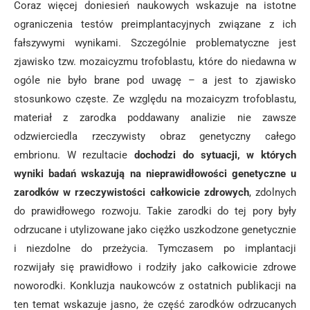
Coraz więcej doniesień naukowych wskazuje na istotne
ograniczenia testów preimplantacyjnych związane z ich
fałszywymi wynikami. Szczególnie problematyczne jest
zjawisko tzw. mozaicyzmu trofoblastu, które do niedawna w
ogóle nie było brane pod uwagę – a jest to zjawisko
stosunkowo częste. Ze względu na mozaicyzm trofoblastu,
materiał z zarodka poddawany analizie nie zawsze
odzwierciedla rzeczywisty obraz genetyczny całego
embrionu. W rezultacie
dochodzi do sytuacji, w których
wyniki badań wskazują na nieprawidłowości genetyczne u
zarodków w rzeczywistości całkowicie zdrowych
, zdolnych
do prawidłowego rozwoju. Takie zarodki do tej pory były
odrzucane i utylizowane jako ciężko uszkodzone genetycznie
i niezdolne do przeżycia. Tymczasem po implantacji
rozwijały się prawidłowo i rodziły jako całkowicie zdrowe
noworodki. Konkluzja naukowców z ostatnich publikacji na
ten temat wskazuje jasno, że część zarodków odrzucanych