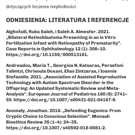
dotyczących leczenia niepłodności.
ODNIESIENIA: LITERATURA I REFERENCJE
Alghofaili, Ruba Saleh, i Saleh A. Almesfer. 2021.
„Bilateral Retinoblastoma Presenting in an in Vitro
Fertilization Infant with Retinopathy of Prematurity”.
Case Reports in Ophthalmology 12 (1): 306–10.
https://doi.org/10.1159/000513181.
Andreadou, Maria T., Georgios N. Katsaras, Persefoni
Talimtzi, Chrisoula Doxani, Elias Zintzaras, i Ioannis
Stefanidis. 2021. „Association of Assisted Reproductive
Technology with Autism Spectrum Disorder in the
Offspring: An Updated Systematic Review and Meta-
Analysis”. European Journal of Pediatrics 180 (9): 2741–
55. https://doi.org/10.1007/s00431-021-04187-9.
Anomaly, Jonathan. 2018. „Defending Eugenics: From
Cryptic Choice to Conscious Selection”. Monash
Bioethics Review 35 (1–4): 24–35.
https://doi.org/10.1007/s40592-018-0081-2.