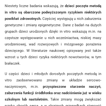
Niestety liczne badania wskazują, że
dzieci poczęte metodą
in vitro są obarczone podwyższonym ryzykiem niektórych
powikłań zdrowotnych.
Częściej występują u nich zaburzenia
genetyczne i zmiany epigenetyczne. Dane z badań na dużych
grupach dzieci urodzonych dzięki in vitro wskazują m.in. na
częstsze występowanie u nich wcześniactwa, niskiej masy
urodzeniowej, wad rozwojowych i mózgowego porażenia
dziecięcego. W literaturze naukowej opisywany jest także
wzrost u tych dzieci ryzyka niektórych nowotworów, w tym
białaczek.
U części dzieci i młodych dorosłych poczętych metodą in
vitro zaobserwowano zmiany w układzie sercowo-
naczyniowym, m.in.
przyspieszone starzenie naczyń,
zaburzenia funkcji śródbłonka oraz nadciśnienie już w wieku
szkolnym lub nastoletnim.
Takie zmiany mogą zwiększać
ryzyko chorób serca, a w skrajnych przypadkach stanowić