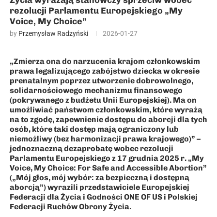
Życia wyrażają stanowczy sprzeciw wobec
rezolucji Parlamentu Europejskiego „My
Voice, My Choice”
by
Przemysław Radzyński
2026-01-27
„Zmierza ona do narzucenia krajom członkowskim
prawa legalizującego zabójstwo dziecka w okresie
prenatalnym poprzez utworzenie dobrowolnego,
solidarnościowego mechanizmu finansowego
(pokrywanego z budżetu Unii Europejskiej). Ma on
umożliwiać państwom członkowskim, które wyrażą
na to zgodę, zapewnienie dostępu do aborcji dla tych
osób, które taki dostęp mają ograniczony lub
niemożliwy (bez harmonizacji prawa krajowego)” –
jednoznaczną dezaprobatę wobec rezolucji
Parlamentu Europejskiego z 17 grudnia 2025 r. „My
Voice, My Choice: For Safe and Accessible Abortion”
(„Mój głos, mój wybór: za bezpieczną i dostępną
aborcją”) wyrazili przedstawiciele Europejskiej
Federacji dla Życia i Godności ONE OF US i Polskiej
Federacji Ruchów Obrony Życia.