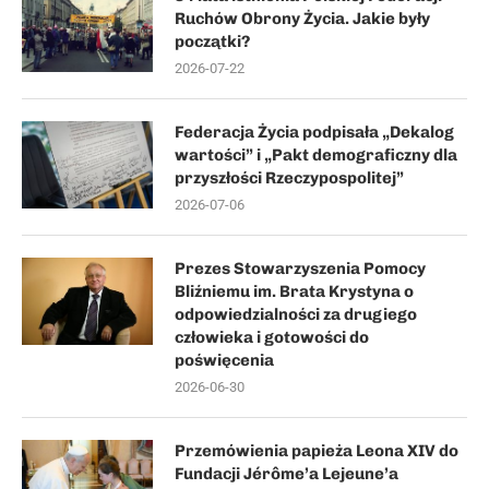
Ruchów Obrony Życia. Jakie były
początki?
2026-07-22
Federacja Życia podpisała „Dekalog
wartości” i „Pakt demograficzny dla
przyszłości Rzeczypospolitej”
2026-07-06
Prezes Stowarzyszenia Pomocy
Bliźniemu im. Brata Krystyna o
odpowiedzialności za drugiego
człowieka i gotowości do
poświęcenia
2026-06-30
Przemówienia papieża Leona XIV do
Fundacji Jérôme’a Lejeune’a